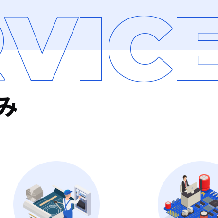
VIC
強み