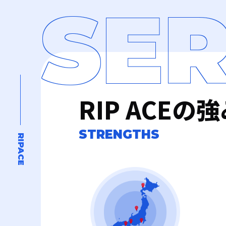
SER
RIP ACEの
STRENGTHS
RIPACE